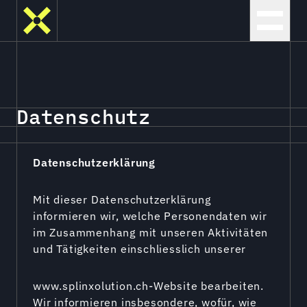
D
a
t
e
n
s
c
h
u
t
z
Datenschutzerklärung
Mit dieser Datenschutzerklärung
informieren wir, welche Personendaten wir
im Zusammenhang mit unseren Aktivitäten
und Tätigkeiten einschliesslich unserer
www.splinxolution.ch
-Website bearbeiten.
Wir informieren insbesondere, wofür, wie